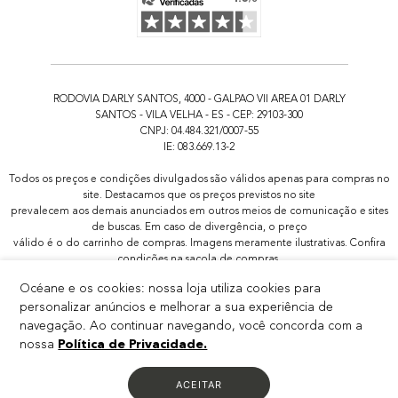
RODOVIA DARLY SANTOS, 4000 - GALPAO VII AREA 01 DARLY
SANTOS - VILA VELHA - ES - CEP: 29103-300
CNPJ: 04.484.321/0007-55
IE: 083.669.13-2
Todos os preços e condições divulgados são válidos apenas para compras no
site. Destacamos que os preços previstos no site
prevalecem aos demais anunciados em outros meios de comunicação e sites
de buscas. Em caso de divergência, o preço
válido é o do carrinho de compras. Imagens meramente ilustrativas. Confira
condições na sacola de compras.
Todas as promoções de brindes não são acumulativas, serão aplicadas
Océane e os cookies: nossa loja utiliza cookies para
apenas 1x por pedido.
personalizar anúncios e melhorar a sua experiência de
Em promoções com produtos selecionados, são válidas apenas as cores dos
produtos disponíveis na página da promoção, ainda que o produto possua
navegação. Ao continuar navegando, você concorda com a
outras variações de cor, essas não estarão inclusas.
nossa
Política de Privacidade.
ACEITAR