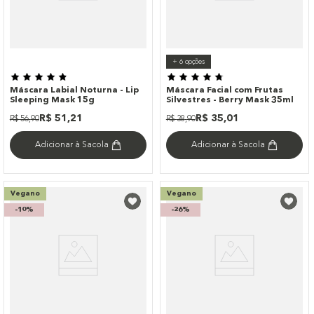
+
6
opções
Máscara Labial Noturna - Lip
Máscara Facial com Frutas
Sleeping Mask 15g
Silvestres - Berry Mask 35ml
R$
51
,
21
R$
35
,
01
R$
56
,
90
R$
38
,
90
Adicionar à Sacola
Adicionar à Sacola
Vegano
Vegano
-
10%
-
26%