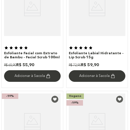
Esfoliante Facial com Extrato
Esfoliante Labial Hidratante -
de Bambu - Facial Scrub 100ml
Lip Scrub 15g
R$
55
,
90
R$
59
,
90
R$
65
,
90
R$
72
,
90
Adicionar à Sacola
Adicionar à Sacola
-
10%
Vegano
-
10%