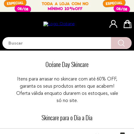
Buscar
Termos mais buscados
1
º
blush
Océane Day Skincare
2
º
corretivo
3
º
base
Itens para arrasar no skincare com até 60% OFF,
garanta os seus produtos antes que acabem!
4
º
mini
Oferta válida enquato durarem os estoques, vale
5
º
contorno
só no site.
6
º
iluminador
Skincare para o Dia a Dia
7
º
necessaire
8
º
pó