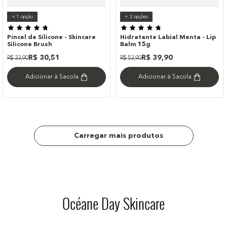
+
1
opção
+
2
opções
Pincel de Silicone - Skincare
Hidratante Labial Menta - Lip
Silicone Brush
Balm 15g
R$
30
,
51
R$
39
,
90
R$
33
,
90
R$
53
,
90
Adicionar à Sacola
Adicionar à Sacola
Océane Day Skincare