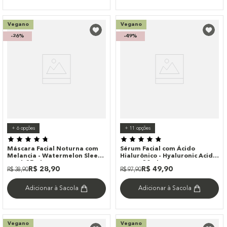
Vegano
Vegano
-
26%
-
49%
+
6
opções
+
11
opções
Máscara Facial Noturna com
Sérum Facial com Ácido
Melancia - Watermelon Sleep
Hialurônico - Hyaluronic Acid
Mask 35ml
Serum 30ml
R$
28
,
90
R$
49
,
90
R$
38
,
90
R$
97
,
90
Adicionar à Sacola
Adicionar à Sacola
Vegano
Vegano