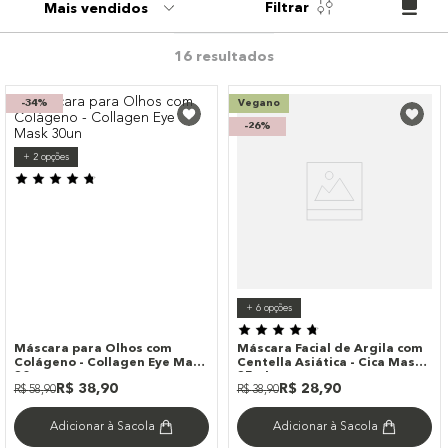
Filtrar
Mais vendidos
9
º
paleta
10
º
bronzer
16
-
34%
Vegano
-
26%
+
2
opções
+
6
opções
Máscara para Olhos com
Máscara Facial de Argila com
Colágeno - Collagen Eye Mask
Centella Asiática - Cica Mask
30un
35ml
R$
38
,
90
R$
28
,
90
R$
58
,
90
R$
38
,
90
Adicionar à Sacola
Adicionar à Sacola