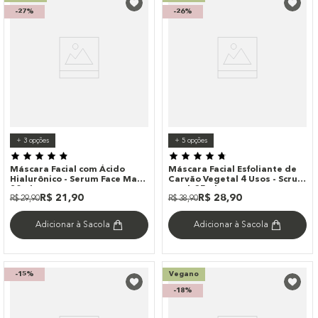
-
27%
-
26%
+
3
opções
+
5
opções
Máscara Facial com Ácido
Máscara Facial Esfoliante de
Hialurônico - Serum Face Mask
Carvão Vegetal 4 Usos - Scrub
20ml
Mask 35ml
R$
21
,
90
R$
28
,
90
R$
29
,
90
R$
38
,
90
Adicionar à Sacola
Adicionar à Sacola
-
15%
Vegano
-
18%