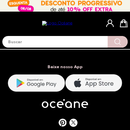
Buscar
Termos mais buscados
1
º
blush
2
º
corretivo
Baixe nosso App
3
º
base
4
º
mini
5
º
contorno
6
º
iluminador
7
º
necessaire
8
º
pó