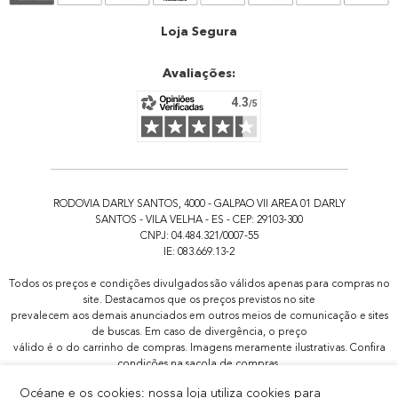
Atendimento
Loja Segura
Avaliações:
RODOVIA DARLY SANTOS, 4000 - GALPAO VII AREA 01 DARLY
SANTOS - VILA VELHA - ES - CEP: 29103-300
CNPJ: 04.484.321/0007-55
IE: 083.669.13-2
Todos os preços e condições divulgados são válidos apenas para compras no
site. Destacamos que os preços previstos no site
prevalecem aos demais anunciados em outros meios de comunicação e sites
de buscas. Em caso de divergência, o preço
válido é o do carrinho de compras. Imagens meramente ilustrativas. Confira
condições na sacola de compras.
Todas as promoções de brindes não são acumulativas, serão aplicadas
Océane e os cookies: nossa loja utiliza cookies para
apenas 1x por pedido.