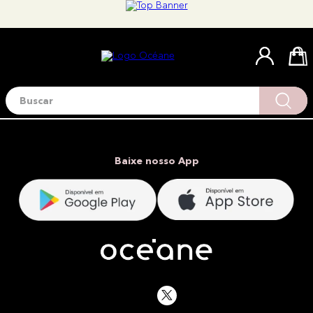
Buscar
Termos mais buscados
1
º
blush
2
º
corretivo
Baixe nosso App
3
º
base
4
º
mini
5
º
contorno
6
º
iluminador
7
º
necessaire
8
º
pó