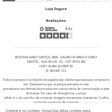
Atendimento
Loja Segura
Avaliações:
RODOVIA DARLY SANTOS, 4000 - GALPAO VII AREA 01 DARLY
SANTOS - VILA VELHA - ES - CEP: 29103-300
CNPJ: 04.484.321/0007-55
IE: 083.669.13-2
Todos os preços e condições divulgados são válidos apenas para compras no
site. Destacamos que os preços previstos no site
prevalecem aos demais anunciados em outros meios de comunicação e sites
de buscas. Em caso de divergência, o preço
válido é o do carrinho de compras. Imagens meramente ilustrativas. Confira
condições na sacola de compras.
Todas as promoções de brindes não são acumulativas, serão aplicadas
Océane e os cookies: nossa loja utiliza cookies para
apenas 1x por pedido.