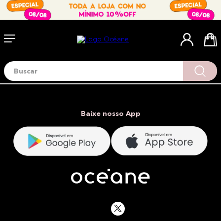
Buscar
Termos mais buscados
1
º
blush
2
º
corretivo
Baixe nosso App
3
º
base
4
º
mini
5
º
contorno
6
º
iluminador
7
º
necessaire
8
º
pó