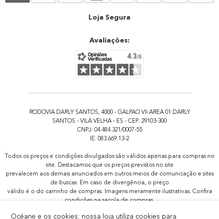
Atendimento
Loja Segura
Avaliações:
RODOVIA DARLY SANTOS, 4000 - GALPAO VII AREA 01 DARLY
SANTOS - VILA VELHA - ES - CEP: 29103-300
CNPJ: 04.484.321/0007-55
IE: 083.669.13-2
Todos os preços e condições divulgados são válidos apenas para compras no
site. Destacamos que os preços previstos no site
prevalecem aos demais anunciados em outros meios de comunicação e sites
de buscas. Em caso de divergência, o preço
válido é o do carrinho de compras. Imagens meramente ilustrativas. Confira
condições na sacola de compras.
Todas as promoções de brindes não são acumulativas, serão aplicadas
Océane e os cookies: nossa loja utiliza cookies para
apenas 1x por pedido.