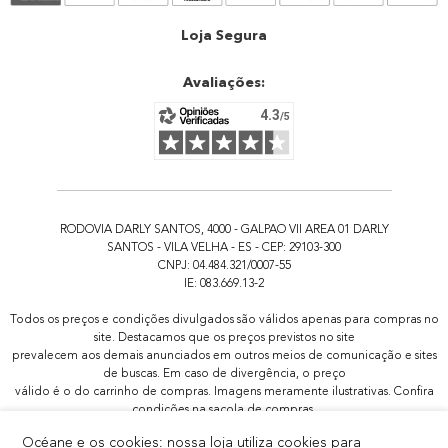
Atendimento
Loja Segura
Avaliações:
RODOVIA DARLY SANTOS, 4000 - GALPAO VII AREA 01 DARLY
SANTOS - VILA VELHA - ES - CEP: 29103-300
CNPJ: 04.484.321/0007-55
IE: 083.669.13-2
Todos os preços e condições divulgados são válidos apenas para compras no
site. Destacamos que os preços previstos no site
prevalecem aos demais anunciados em outros meios de comunicação e sites
de buscas. Em caso de divergência, o preço
válido é o do carrinho de compras. Imagens meramente ilustrativas. Confira
condições na sacola de compras.
Todas as promoções de brindes não são acumulativas, serão aplicadas
Océane e os cookies: nossa loja utiliza cookies para
apenas 1x por pedido.