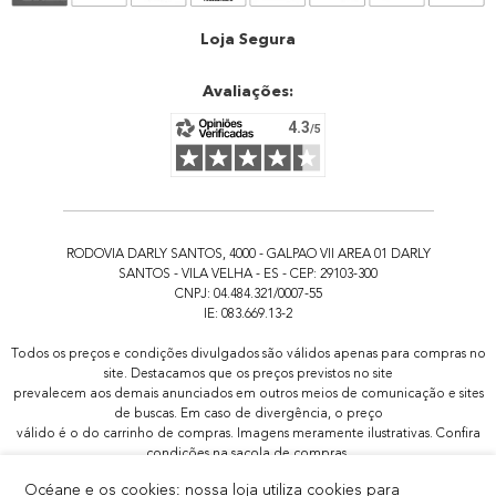
Atendimento
Loja Segura
Avaliações:
RODOVIA DARLY SANTOS, 4000 - GALPAO VII AREA 01 DARLY
SANTOS - VILA VELHA - ES - CEP: 29103-300
CNPJ: 04.484.321/0007-55
IE: 083.669.13-2
Todos os preços e condições divulgados são válidos apenas para compras no
site. Destacamos que os preços previstos no site
prevalecem aos demais anunciados em outros meios de comunicação e sites
de buscas. Em caso de divergência, o preço
válido é o do carrinho de compras. Imagens meramente ilustrativas. Confira
condições na sacola de compras.
Todas as promoções de brindes não são acumulativas, serão aplicadas
Océane e os cookies: nossa loja utiliza cookies para
apenas 1x por pedido.