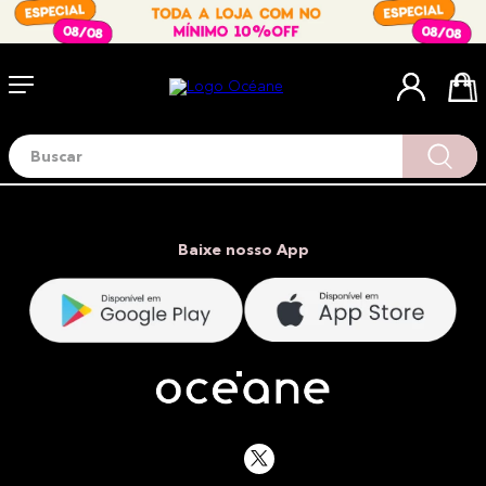
Buscar
Termos mais buscados
1
º
blush
2
º
corretivo
Baixe nosso App
3
º
base
4
º
mini
5
º
contorno
6
º
iluminador
7
º
necessaire
8
º
pó