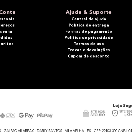
Conta
Ajuda & Suporte
essoais
Central de ajuda
dereços
Política de entrega
 senha
Formas de pagamento
edidos
Política de privacidade
voritos
Termos de uso
Trocas e devoluções
Cupom de desconto
Loja Seg
GALPAO VII AREA 01 DARLY SANTOS - VILA VELHA - ES - CEP: 29103-300 CNPJ: 04.48