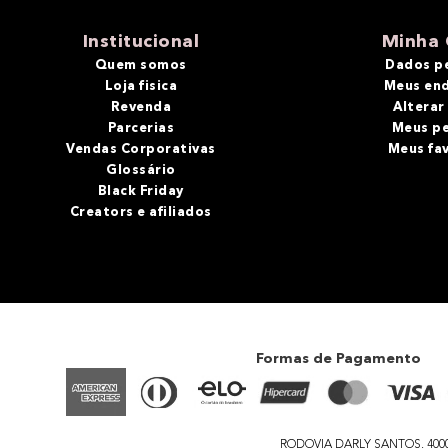
10
º
bronzer
Institucional
Minha 
Quem somos
Dados p
Loja fisica
Meus en
Revenda
Alterar
Parcerias
Meus p
Vendas Corporativas
Meus fa
Glossário
Black Friday
Creators e afiliados
Formas de Pagamento
RODOVIA DARLY SANTOS, 4000 - 