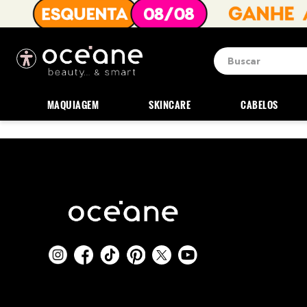
Buscar
Termos mais b
1
º
blush
MAQUIAGEM
SKINCARE
CABELOS
2
º
corretivo
3
º
base
4
º
mini
5
º
contorno
6
º
iluminador
7
º
necessaire
8
º
pó
9
º
paleta