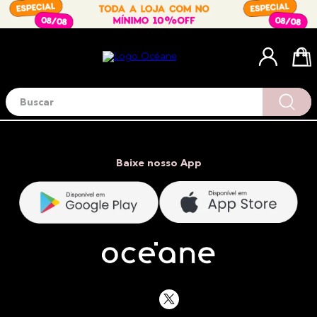
Buscar
Termos mais buscados
1
º
blush
2
º
corretivo
Baixe nosso App
3
º
base
4
º
mini
5
º
contorno
6
º
iluminador
7
º
necessaire
8
º
pó