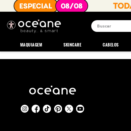
Buscar
Termos mais b
1
º
blush
MAQUIAGEM
SKINCARE
CABELOS
2
º
corretivo
3
º
base
4
º
mini
5
º
contorno
6
º
iluminador
7
º
necessaire
8
º
pó
9
º
paleta