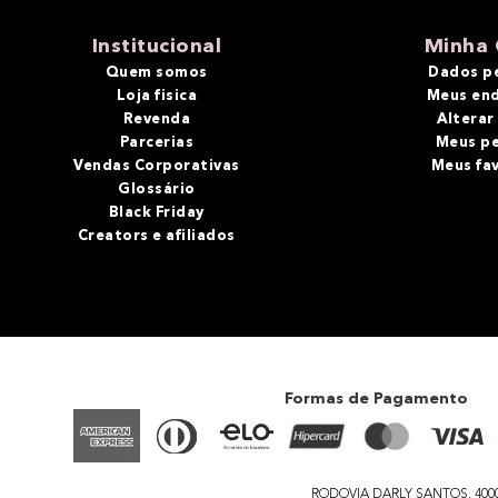
10
º
bronzer
Institucional
Minha 
Quem somos
Dados p
Loja fisica
Meus en
Revenda
Alterar
Parcerias
Meus p
Vendas Corporativas
Meus fa
Glossário
Black Friday
Creators e afiliados
Formas de Pagamento
RODOVIA DARLY SANTOS, 4000 - 