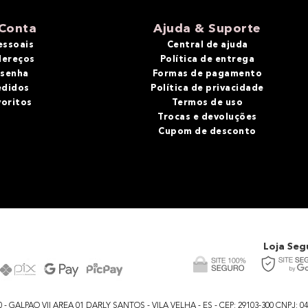
Conta
Ajuda & Suporte
essoais
Central de ajuda
dereços
Política de entrega
 senha
Formas de pagamento
edidos
Política de privacidade
voritos
Termos de uso
Trocas e devoluções
Cupom de desconto
Loja Seg
GALPAO VII AREA 01 DARLY SANTOS - VILA VELHA - ES - CEP: 29103-300 CNPJ: 04.48