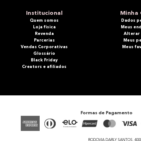
10
º
bronzer
Institucional
Minha 
Quem somos
Dados p
Loja fisica
Meus en
Revenda
Alterar
Parcerias
Meus p
Vendas Corporativas
Meus fa
Glossário
Black Friday
Creators e afiliados
Formas de Pagamento
RODOVIA DARLY SANTOS, 4000 - 