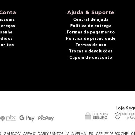
Conta
Ajuda & Suporte
essoais
Central de ajuda
dereços
Política de entrega
 senha
Formas de pagamento
edidos
Política de privacidade
voritos
Termos de uso
Trocas e devoluções
Cupom de desconto
Loja Seg
GALPAO VII AREA 01 DARLY SANTOS - VILA VELHA - ES - CEP: 29103-300 CNPJ: 04.48