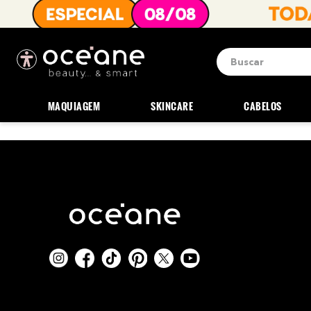
Buscar
Termos mais b
1
º
blush
MAQUIAGEM
SKINCARE
CABELOS
2
º
corretivo
3
º
base
4
º
mini
5
º
contorno
6
º
iluminador
7
º
necessaire
8
º
pó
9
º
paleta