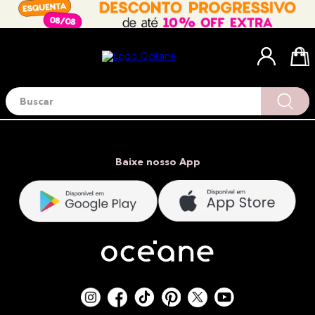
Buscar
Termos mais buscados
1
º
blush
2
º
corretivo
Baixe nosso App
3
º
base
4
º
mini
5
º
contorno
6
º
iluminador
7
º
necessaire
8
º
pó