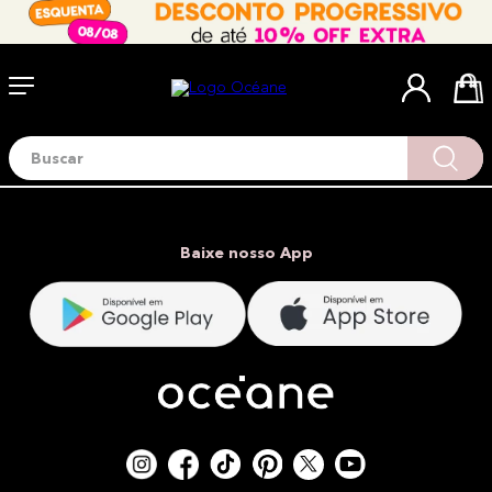
Buscar
Termos mais buscados
1
º
blush
2
º
corretivo
Baixe nosso App
3
º
base
4
º
mini
5
º
contorno
6
º
iluminador
7
º
necessaire
8
º
pó