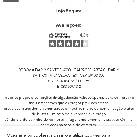
Atendimento
Loja Segura
Avaliações:
RODOVIA DARLY SANTOS, 4000 - GALPAO VII AREA 01 DARLY
SANTOS - VILA VELHA - ES - CEP: 29103-300
CNPJ: 04.484.321/0007-55
IE: 083.669.13-2
Todos os preços e condições divulgados são válidos apenas para compras no
site. Destacamos que os preços previstos no site
prevalecem aos demais anunciados em outros meios de comunicação e sites
de buscas. Em caso de divergência, o preço
válido é o do carrinho de compras. Imagens meramente ilustrativas. Confira
condições na sacola de compras.
Todas as promoções de brindes não são acumulativas, serão aplicadas
Océane e os cookies: nossa loja utiliza cookies para
apenas 1x por pedido.