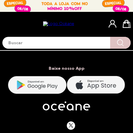
Buscar
Termos mais buscados
1
º
blush
2
º
corretivo
Baixe nosso App
3
º
base
4
º
mini
5
º
contorno
6
º
iluminador
7
º
necessaire
8
º
paleta