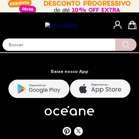
Buscar
Termos mais buscados
1
º
blush
2
º
corretivo
Baixe nosso App
3
º
base
4
º
mini
5
º
contorno
6
º
iluminador
7
º
necessaire
8
º
pó