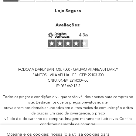
Atendimento
Loja Segura
Avaliações:
RODOVIA DARLY SANTOS, 4000 - GALPAO VII AREA 01 DARLY
SANTOS - VILA VELHA - ES - CEP: 29103-300
CNPJ: 04.484.321/0007-55
IE: 083.669.13-2
Todos os preços e condições divulgados são válidos apenas para compras no
site. Destacamos que os preços previstos no site
prevalecem aos demais anunciados em outros meios de comunicação e sites
de buscas. Em caso de divergência, o preço
válido é o do carrinho de compras. Imagens meramente ilustrativas. Confira
condições na sacola de compras.
Todas as promoções de brindes não são acumulativas, serão aplicadas
Océane e os cookies: nossa loja utiliza cookies para
apenas 1x por pedido.