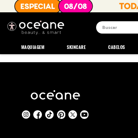
Buscar
Termos mais b
1
º
blush
MAQUIAGEM
SKINCARE
CABELOS
2
º
corretivo
3
º
base
4
º
mini
5
º
contorno
6
º
iluminador
7
º
necessaire
8
º
pó
9
º
paleta