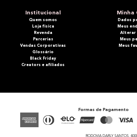
10
º
bronzer
Institucional
Minha 
Quem somos
Dados p
Loja fisica
Meus en
Revenda
Alterar
Parcerias
Meus p
Vendas Corporativas
Meus fa
Glossário
Black Friday
Creators e afiliados
Formas de Pagamento
RODOVIA DARLY SANTOS, 4000 - 