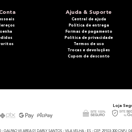
Conta
Ajuda & Suporte
essoais
Central de ajuda
dereços
Política de entrega
 senha
Formas de pagamento
edidos
Política de privacidade
voritos
Termos de uso
Trocas e devoluções
Cupom de desconto
Loja Seg
GALPAO VII AREA 01 DARLY SANTOS - VILA VELHA - ES - CEP: 29103-300 CNPJ: 04.48