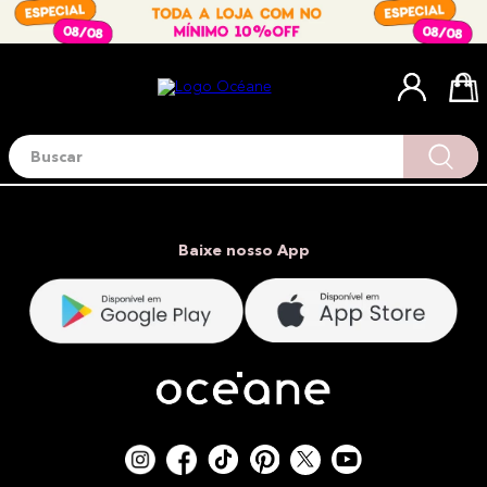
Buscar
Termos mais buscados
1
º
blush
2
º
corretivo
Baixe nosso App
3
º
base
4
º
mini
5
º
contorno
6
º
iluminador
7
º
necessaire
8
º
pó