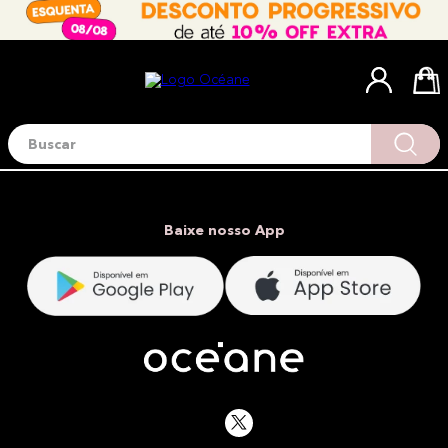
Buscar
Termos mais buscados
1
º
blush
2
º
corretivo
Baixe nosso App
3
º
base
4
º
mini
5
º
contorno
6
º
iluminador
7
º
necessaire
8
º
pó