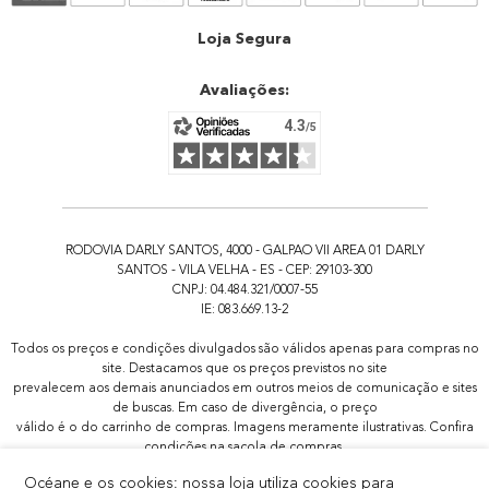
Atendimento
Loja Segura
Avaliações:
RODOVIA DARLY SANTOS, 4000 - GALPAO VII AREA 01 DARLY
SANTOS - VILA VELHA - ES - CEP: 29103-300
CNPJ: 04.484.321/0007-55
IE: 083.669.13-2
Todos os preços e condições divulgados são válidos apenas para compras no
site. Destacamos que os preços previstos no site
prevalecem aos demais anunciados em outros meios de comunicação e sites
de buscas. Em caso de divergência, o preço
válido é o do carrinho de compras. Imagens meramente ilustrativas. Confira
condições na sacola de compras.
Todas as promoções de brindes não são acumulativas, serão aplicadas
Océane e os cookies: nossa loja utiliza cookies para
apenas 1x por pedido.