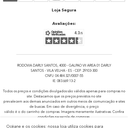
Atendimento
Loja Segura
Avaliações:
RODOVIA DARLY SANTOS, 4000 - GALPAO VII AREA 01 DARLY
SANTOS - VILA VELHA - ES - CEP: 29103-300
CNPJ: 04.484.321/0007-55
IE: 083.669.13-2
Todos os preços e condições divulgados são válidos apenas para compras no
site. Destacamos que os preços previstos no site
prevalecem aos demais anunciados em outros meios de comunicação e sites
de buscas. Em caso de divergência, o preço
válido é o do carrinho de compras. Imagens meramente ilustrativas. Confira
condições na sacola de compras.
Todas as promoções de brindes não são acumulativas, serão aplicadas
Océane e os cookies: nossa loja utiliza cookies para
apenas 1x por pedido.