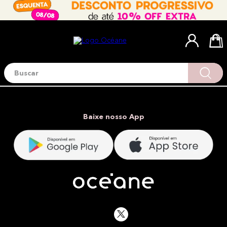
Buscar
Termos mais buscados
1
º
blush
2
º
corretivo
Baixe nosso App
3
º
base
4
º
mini
5
º
contorno
6
º
iluminador
7
º
necessaire
8
º
pó