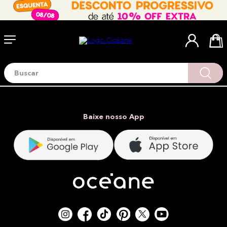
Buscar
Termos mais buscados
1
º
blush
2
º
corretivo
Baixe nosso App
3
º
base
4
º
mini
5
º
contorno
6
º
iluminador
7
º
necessaire
8
º
pó