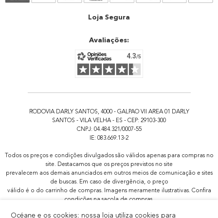
Atendimento
Loja Segura
Avaliações:
RODOVIA DARLY SANTOS, 4000 - GALPAO VII AREA 01 DARLY
SANTOS - VILA VELHA - ES - CEP: 29103-300
CNPJ: 04.484.321/0007-55
IE: 083.669.13-2
Todos os preços e condições divulgados são válidos apenas para compras no
site. Destacamos que os preços previstos no site
prevalecem aos demais anunciados em outros meios de comunicação e sites
de buscas. Em caso de divergência, o preço
válido é o do carrinho de compras. Imagens meramente ilustrativas. Confira
condições na sacola de compras.
Todas as promoções de brindes não são acumulativas, serão aplicadas
Océane e os cookies: nossa loja utiliza cookies para
apenas 1x por pedido.