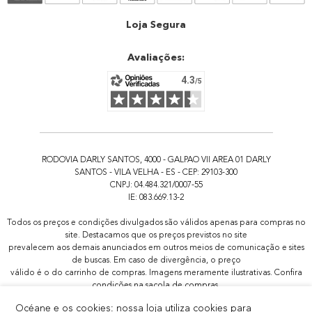
Atendimento
Loja Segura
Avaliações:
RODOVIA DARLY SANTOS, 4000 - GALPAO VII AREA 01 DARLY
SANTOS - VILA VELHA - ES - CEP: 29103-300
CNPJ: 04.484.321/0007-55
IE: 083.669.13-2
Todos os preços e condições divulgados são válidos apenas para compras no
site. Destacamos que os preços previstos no site
prevalecem aos demais anunciados em outros meios de comunicação e sites
de buscas. Em caso de divergência, o preço
válido é o do carrinho de compras. Imagens meramente ilustrativas. Confira
condições na sacola de compras.
Todas as promoções de brindes não são acumulativas, serão aplicadas
Océane e os cookies: nossa loja utiliza cookies para
apenas 1x por pedido.