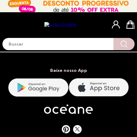
Buscar
Termos mais buscados
1
º
blush
2
º
corretivo
Baixe nosso App
3
º
base
4
º
mini
5
º
contorno
6
º
iluminador
7
º
necessaire
8
º
pó