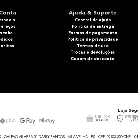
Conta
Ajuda & Suporte
essoais
Central de ajuda
dereços
Política de entrega
 senha
Formas de pagamento
edidos
Política de privacidade
voritos
Termos de uso
Trocas e devoluções
Cupom de desconto
Loja Seg
GALPAO VII AREA 01 DARLY SANTOS - VILA VELHA - ES - CEP: 29103-300 CNPJ: 04.48