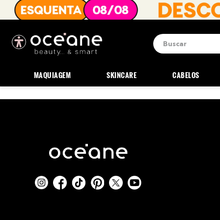
Buscar
Termos mais b
1
º
blush
MAQUIAGEM
SKINCARE
CABELOS
2
º
corretivo
3
º
base
4
º
mini
5
º
contorno
6
º
necessaire
7
º
iluminador
8
º
pó
9
º
paleta