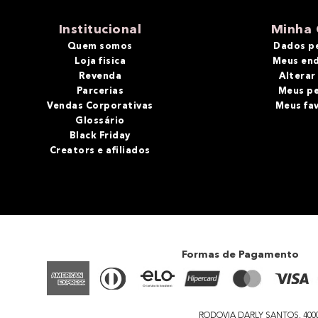
10
º
bronzer
Institucional
Minha 
Quem somos
Dados p
Loja fisica
Meus en
Revenda
Alterar
Parcerias
Meus p
Vendas Corporativas
Meus fa
Glossário
Black Friday
Creators e afiliados
Formas de Pagamento
RODOVIA DARLY SANTOS, 4000 - 