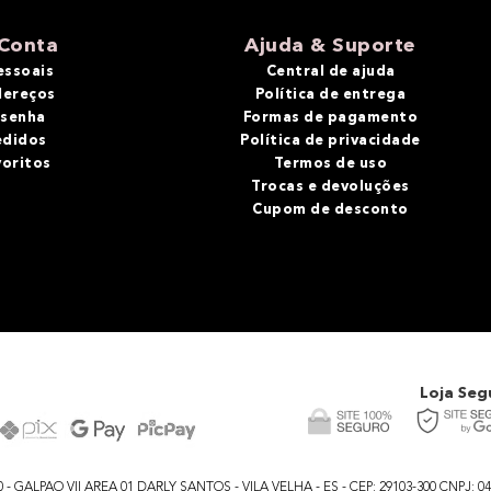
Conta
Ajuda & Suporte
essoais
Central de ajuda
dereços
Política de entrega
 senha
Formas de pagamento
edidos
Política de privacidade
voritos
Termos de uso
Trocas e devoluções
Cupom de desconto
Loja Seg
GALPAO VII AREA 01 DARLY SANTOS - VILA VELHA - ES - CEP: 29103-300 CNPJ: 04.48