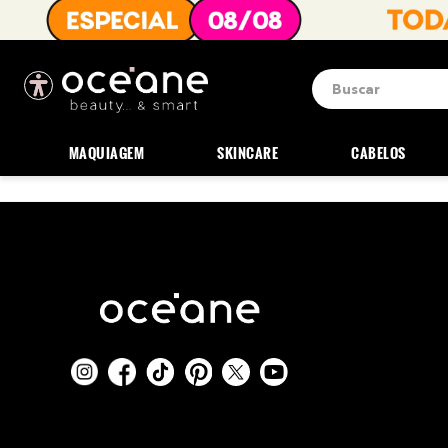
Buscar
Termos mais b
1
º
blush
MAQUIAGEM
SKINCARE
CABELOS
2
º
corretivo
3
º
base
4
º
mini
5
º
contorno
6
º
iluminador
7
º
necessaire
8
º
pó
9
º
paleta