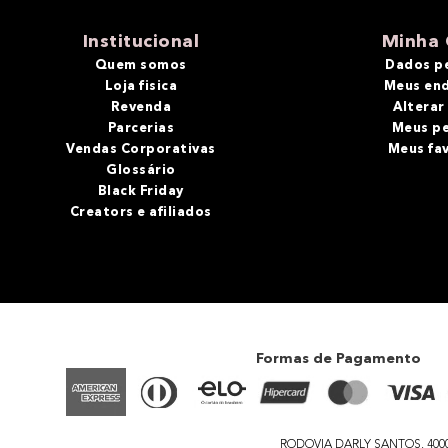
10
º
bronzer
Institucional
Minha 
Quem somos
Dados p
Loja fisica
Meus en
Revenda
Alterar
Parcerias
Meus p
Vendas Corporativas
Meus fa
Glossário
Black Friday
Creators e afiliados
Formas de Pagamento
RODOVIA DARLY SANTOS, 4000 - 