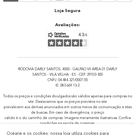
Atendimento
Loja Segura
Avaliações:
RODOVIA DARLY SANTOS, 4000 - GALPAO VII AREA 01 DARLY
SANTOS - VILA VELHA - ES - CEP: 29103-300
CNPJ: 04.484.321/0007-55
IE: 083.669.13-2
Todos os preços e condições divulgados são válidos apenas para compras no
site. Destacamos que os preços previstos no site
prevalecem aos demais anunciados em outros meios de comunicação e sites
de buscas. Em caso de divergência, o preço
válido é o do carrinho de compras. Imagens meramente ilustrativas. Confira
condições na sacola de compras.
Todas as promoções de brindes não são acumulativas, serão aplicadas
Océane e os cookies: nossa loja utiliza cookies para
apenas 1x por pedido.