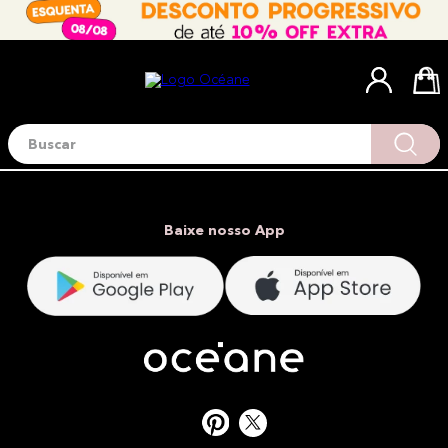
Buscar
Termos mais buscados
1
º
blush
2
º
corretivo
Baixe nosso App
3
º
base
4
º
mini
5
º
contorno
6
º
iluminador
7
º
necessaire
8
º
pó