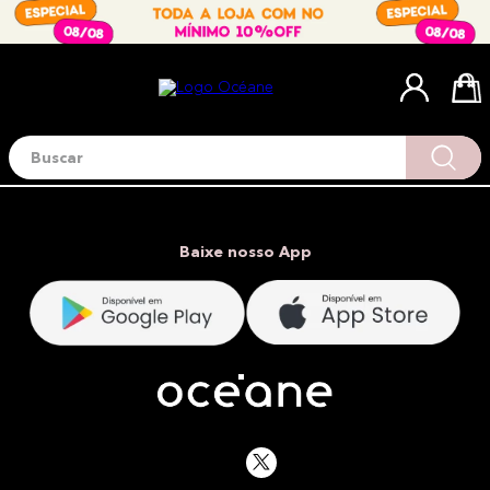
Buscar
Termos mais buscados
1
º
blush
2
º
corretivo
Baixe nosso App
3
º
base
4
º
mini
5
º
contorno
6
º
iluminador
7
º
necessaire
8
º
pó