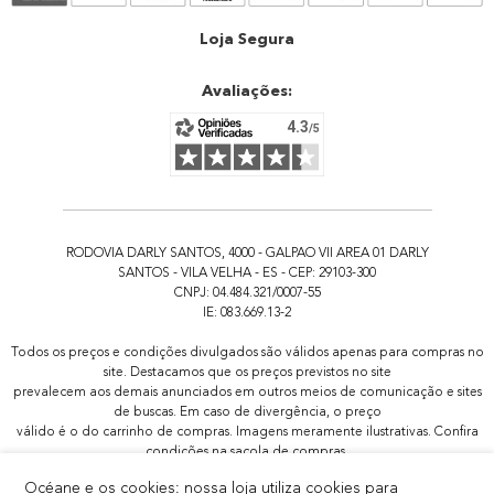
Atendimento
Loja Segura
Avaliações:
RODOVIA DARLY SANTOS, 4000 - GALPAO VII AREA 01 DARLY
SANTOS - VILA VELHA - ES - CEP: 29103-300
CNPJ: 04.484.321/0007-55
IE: 083.669.13-2
Todos os preços e condições divulgados são válidos apenas para compras no
site. Destacamos que os preços previstos no site
prevalecem aos demais anunciados em outros meios de comunicação e sites
de buscas. Em caso de divergência, o preço
válido é o do carrinho de compras. Imagens meramente ilustrativas. Confira
condições na sacola de compras.
Todas as promoções de brindes não são acumulativas, serão aplicadas
Océane e os cookies: nossa loja utiliza cookies para
apenas 1x por pedido.