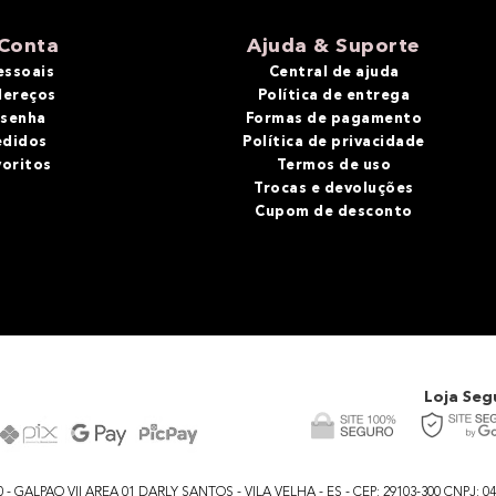
Conta
Ajuda & Suporte
essoais
Central de ajuda
dereços
Política de entrega
 senha
Formas de pagamento
edidos
Política de privacidade
voritos
Termos de uso
Trocas e devoluções
Cupom de desconto
Loja Seg
GALPAO VII AREA 01 DARLY SANTOS - VILA VELHA - ES - CEP: 29103-300 CNPJ: 04.48