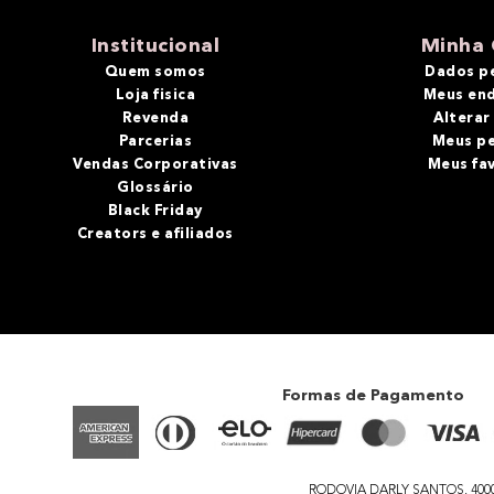
10
º
bronzer
Institucional
Minha 
Quem somos
Dados p
Loja fisica
Meus en
Revenda
Alterar
Parcerias
Meus p
Vendas Corporativas
Meus fa
Glossário
Black Friday
Creators e afiliados
Formas de Pagamento
RODOVIA DARLY SANTOS, 4000 - 