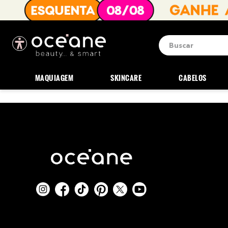
Buscar
Termos mais b
1
º
blush
MAQUIAGEM
SKINCARE
CABELOS
2
º
corretivo
3
º
base
4
º
mini
5
º
contorno
6
º
iluminador
7
º
necessaire
8
º
pó
9
º
paleta