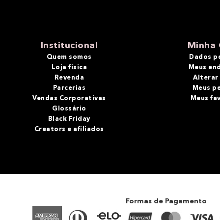
Institucional
Minha 
Quem somos
Dados p
Loja fisica
Meus en
Revenda
Alterar
Parcerias
Meus p
Vendas Corporativas
Meus fa
Glossário
Black Friday
Creators e afiliados
Formas de Pagamento