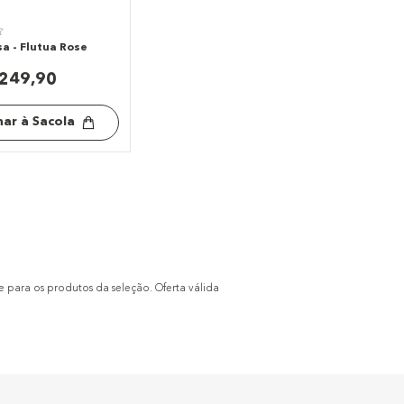
a - Flutua Rose
249
,
90
nar à Sacola
e para os produtos da seleção. Oferta válida