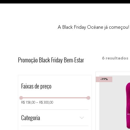
10
º
bronzer
A Black Friday Océane já começou! V
Promoção Black Friday Bem-Estar
6
-
29%
Faixas de preço
R$ 158,00
–
R$ 300,00
Categoria
Bem-estar sexual