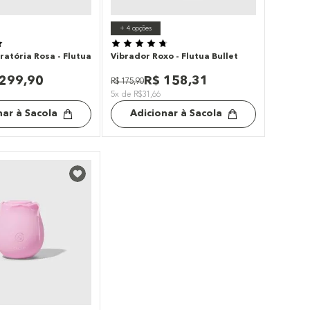
+
4
opções
ratória Rosa - Flutua
Vibrador Roxo - Flutua Bullet
299
,
90
R$
158
,
31
R$
175
,
90
5x de R$31,66
nar à Sacola
Adicionar à Sacola