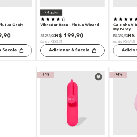
+
4
opções
Flutua Orbit
Vibrador Rosa - Flutua Wizard
Calcinha Vib
My Panty
9
,
90
R$
199
,
90
R$
R$
285
,
90
R$
359
,
90
6x de R$33,31
6x de R$49,98
à Sacola
Adicionar à Sacola
Adicio
-
10%
-
24%