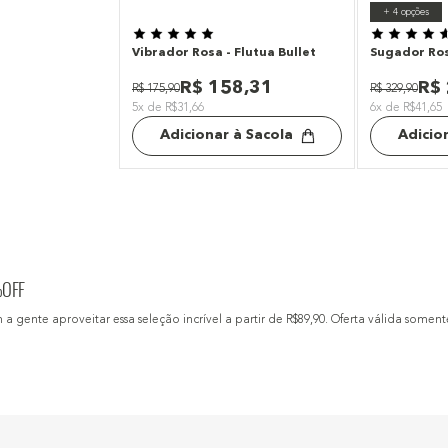
+
4
opções
Vibrador Rosa - Flutua Bullet
Sugador Ros
R$
158
,
31
R$
R$
175
,
90
R$
329
,
90
5x de R$31,66
6x de R$41,65
Adicionar à Sacola
Adicio
%OFF
gente aproveitar essa seleção incrível a partir de R$89,90. Oferta válida soment