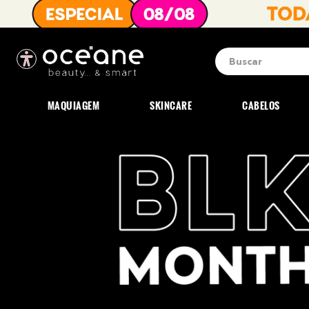
Buscar
Termos mais b
1
º
blush
MAQUIAGEM
SKINCARE
CABELOS
2
º
corretivo
3
º
base
4
º
mini
5
º
contorno
6
º
iluminador
7
º
necessaire
8
º
pó
9
º
paleta