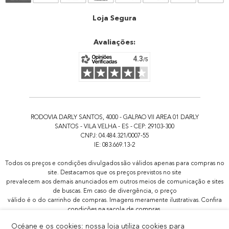
Atendimento
Loja Segura
Avaliações:
RODOVIA DARLY SANTOS, 4000 - GALPAO VII AREA 01 DARLY
SANTOS - VILA VELHA - ES - CEP: 29103-300
CNPJ: 04.484.321/0007-55
IE: 083.669.13-2
Todos os preços e condições divulgados são válidos apenas para compras no
site. Destacamos que os preços previstos no site
prevalecem aos demais anunciados em outros meios de comunicação e sites
de buscas. Em caso de divergência, o preço
válido é o do carrinho de compras. Imagens meramente ilustrativas. Confira
condições na sacola de compras.
Todas as promoções de brindes não são acumulativas, serão aplicadas
Océane e os cookies: nossa loja utiliza cookies para
apenas 1x por pedido.