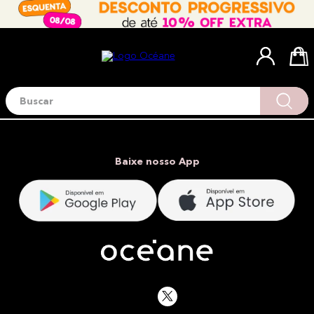
Buscar
Termos mais buscados
1
º
blush
2
º
corretivo
Baixe nosso App
3
º
base
4
º
mini
5
º
contorno
6
º
iluminador
7
º
necessaire
8
º
pó