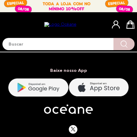
Buscar
Termos mais buscados
1
º
blush
2
º
corretivo
Baixe nosso App
3
º
base
4
º
mini
5
º
contorno
6
º
iluminador
7
º
necessaire
8
º
pó