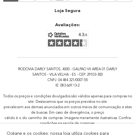
Atendimento
Loja Segura
Avaliações:
RODOVIA DARLY SANTOS, 4000 - GALPAO VII AREA 01 DARLY
SANTOS - VILA VELHA - ES - CEP: 29103-300
CNPJ: 04.484.321/0007-55
IE: 083.669.13-2
Todos os preços e condições divulgados são válidos apenas para compras no
site. Destacamos que os preços previstos no site
prevalecem aos demais anunciados em outros meios de comunicação e sites
de buscas. Em caso de divergência, o preço
válido é o do carrinho de compras. Imagens meramente ilustrativas. Confira
condições na sacola de compras.
Todas as promoções de brindes não são acumulativas, serão aplicadas
Océane e os cookies: nossa loja utiliza cookies para
apenas 1x por pedido.