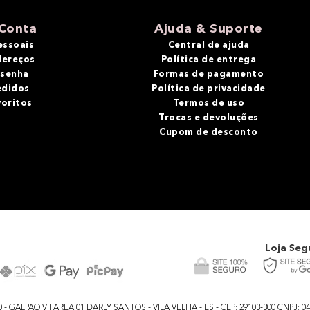
Conta
Ajuda & Suporte
essoais
Central de ajuda
dereços
Política de entrega
 senha
Formas de pagamento
edidos
Política de privacidade
voritos
Termos de uso
Trocas e devoluções
Cupom de desconto
Loja Seg
GALPAO VII AREA 01 DARLY SANTOS - VILA VELHA - ES - CEP: 29103-300 CNPJ: 04.48