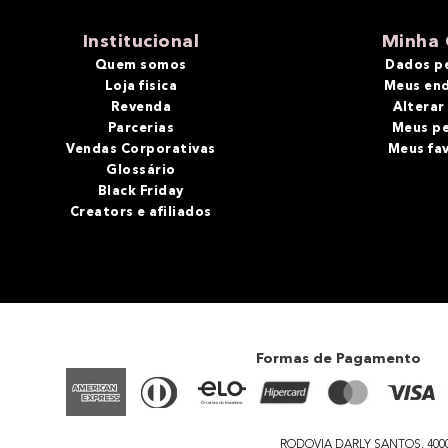
10
º
bronzer
Institucional
Minha 
Quem somos
Dados p
Loja fisica
Meus en
Revenda
Alterar
Parcerias
Meus p
Vendas Corporativas
Meus fa
Glossário
Black Friday
Creators e afiliados
Formas de Pagamento
RODOVIA DARLY SANTOS, 4000 - 