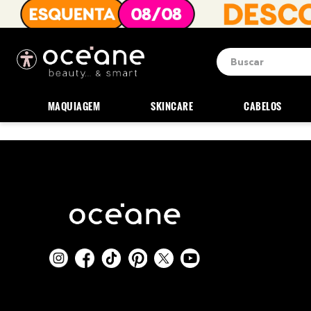
Buscar
Termos mais b
1
º
blush
MAQUIAGEM
SKINCARE
CABELOS
2
º
corretivo
3
º
base
4
º
mini
5
º
contorno
6
º
necessaire
7
º
iluminador
8
º
pó
9
º
paleta