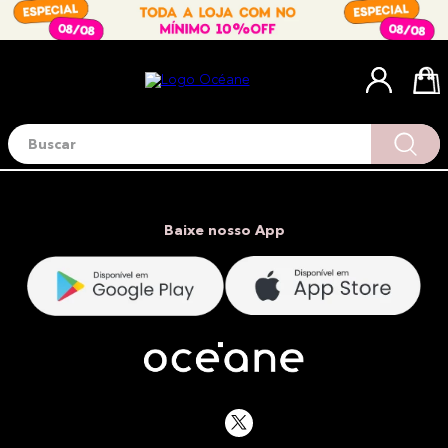
Buscar
Termos mais buscados
1
º
blush
2
º
corretivo
Baixe nosso App
3
º
base
4
º
mini
5
º
contorno
6
º
iluminador
7
º
necessaire
8
º
pó