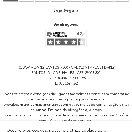
Atendimento
Loja Segura
Avaliações:
RODOVIA DARLY SANTOS, 4000 - GALPAO VII AREA 01 DARLY
SANTOS - VILA VELHA - ES - CEP: 29103-300
CNPJ: 04.484.321/0007-55
IE: 083.669.13-2
Todos os preços e condições divulgados são válidos apenas para compras no
site. Destacamos que os preços previstos no site
prevalecem aos demais anunciados em outros meios de comunicação e sites
de buscas. Em caso de divergência, o preço
válido é o do carrinho de compras. Imagens meramente ilustrativas. Confira
condições na sacola de compras.
Todas as promoções de brindes não são acumulativas, serão aplicadas
Océane e os cookies: nossa loja utiliza cookies para
apenas 1x por pedido.