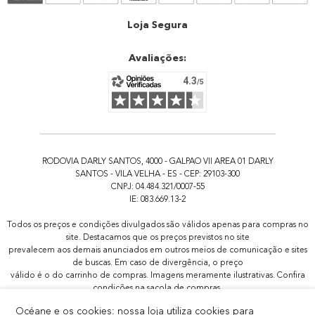
Atendimento
Loja Segura
Avaliações:
RODOVIA DARLY SANTOS, 4000 - GALPAO VII AREA 01 DARLY
SANTOS - VILA VELHA - ES - CEP: 29103-300
CNPJ: 04.484.321/0007-55
IE: 083.669.13-2
Todos os preços e condições divulgados são válidos apenas para compras no
site. Destacamos que os preços previstos no site
prevalecem aos demais anunciados em outros meios de comunicação e sites
de buscas. Em caso de divergência, o preço
válido é o do carrinho de compras. Imagens meramente ilustrativas. Confira
condições na sacola de compras.
Todas as promoções de brindes não são acumulativas, serão aplicadas
Océane e os cookies: nossa loja utiliza cookies para
apenas 1x por pedido.