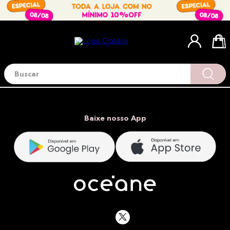
Buscar
Termos mais buscados
1
º
blush
2
º
corretivo
Baixe nosso App
3
º
base
4
º
mini
5
º
contorno
6
º
iluminador
7
º
necessaire
8
º
pó