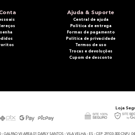
Conta
Ajuda & Suporte
essoais
Central de ajuda
dereços
Política de entrega
 senha
Formas de pagamento
edidos
Política de privacidade
voritos
Termos de uso
Trocas e devoluções
Cupom de desconto
Loja Seg
GALPAO VII AREA 01 DARLY SANTOS - VILA VELHA - ES - CEP: 29103-300 CNPJ: 04.48