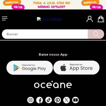
Buscar
Termos mais buscados
1
º
blush
2
º
corretivo
Baixe nosso App
3
º
base
4
º
mini
5
º
contorno
6
º
iluminador
7
º
necessaire
8
º
pó