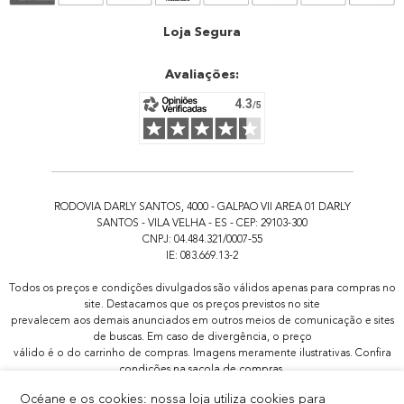
Atendimento
Loja Segura
Avaliações:
RODOVIA DARLY SANTOS, 4000 - GALPAO VII AREA 01 DARLY
SANTOS - VILA VELHA - ES - CEP: 29103-300
CNPJ: 04.484.321/0007-55
IE: 083.669.13-2
Todos os preços e condições divulgados são válidos apenas para compras no
site. Destacamos que os preços previstos no site
prevalecem aos demais anunciados em outros meios de comunicação e sites
de buscas. Em caso de divergência, o preço
válido é o do carrinho de compras. Imagens meramente ilustrativas. Confira
condições na sacola de compras.
Todas as promoções de brindes não são acumulativas, serão aplicadas
Océane e os cookies: nossa loja utiliza cookies para
apenas 1x por pedido.