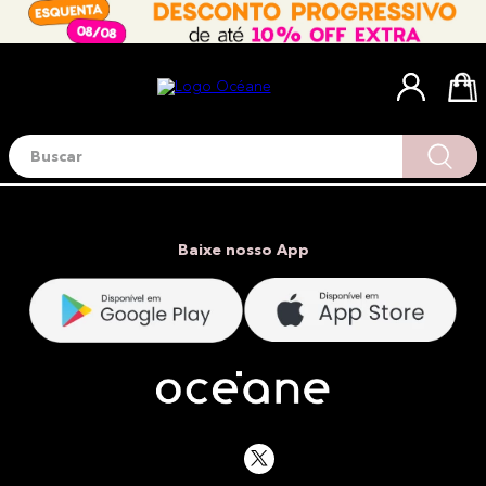
Buscar
Termos mais buscados
1
º
blush
2
º
corretivo
Baixe nosso App
3
º
base
4
º
mini
5
º
contorno
6
º
iluminador
7
º
necessaire
8
º
pó