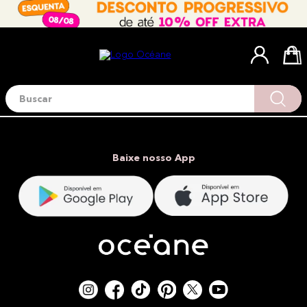
Buscar
Termos mais buscados
1
º
blush
2
º
corretivo
Baixe nosso App
3
º
base
4
º
mini
5
º
contorno
6
º
iluminador
7
º
necessaire
8
º
pó