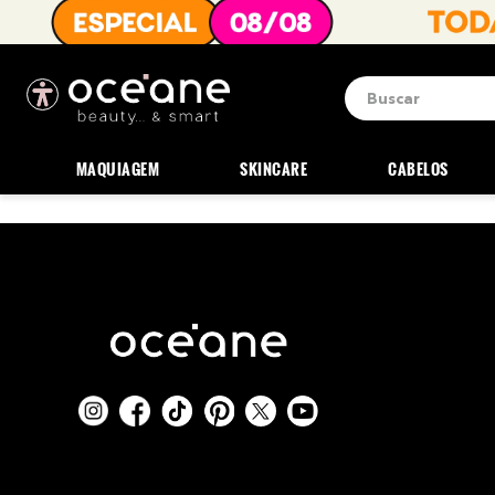
Buscar
Termos mais b
1
º
blush
MAQUIAGEM
SKINCARE
CABELOS
2
º
corretivo
3
º
base
4
º
mini
5
º
contorno
6
º
iluminador
7
º
necessaire
8
º
pó
9
º
paleta