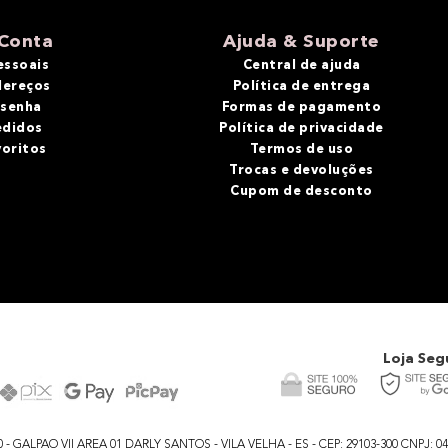
Conta
Ajuda & Suporte
essoais
Central de ajuda
dereços
Política de entrega
 senha
Formas de pagamento
edidos
Política de privacidade
voritos
Termos de uso
Trocas e devoluções
Cupom de desconto
Loja Seg
GALPAO VII AREA 01 DARLY SANTOS - VILA VELHA - ES - CEP: 29103-300 CNPJ: 04.48