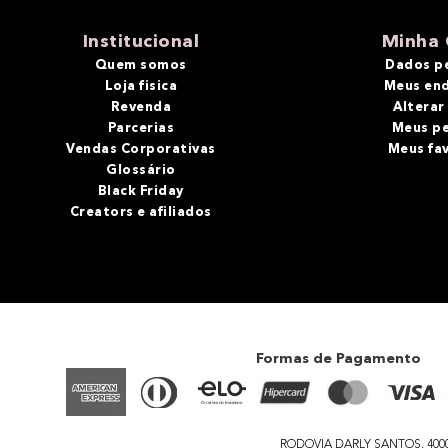
10
º
bronzer
Institucional
Minha 
Quem somos
Dados p
Loja fisica
Meus en
Revenda
Alterar
Parcerias
Meus p
Vendas Corporativas
Meus fa
Glossário
Black Friday
Creators e afiliados
Formas de Pagamento
RODOVIA DARLY SANTOS, 4000 - 