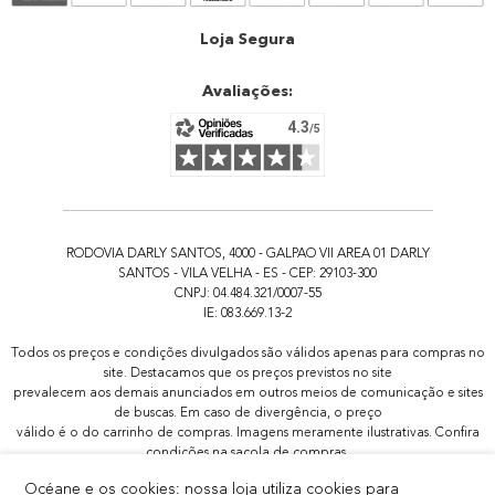
Atendimento
Loja Segura
Avaliações:
RODOVIA DARLY SANTOS, 4000 - GALPAO VII AREA 01 DARLY
SANTOS - VILA VELHA - ES - CEP: 29103-300
CNPJ: 04.484.321/0007-55
IE: 083.669.13-2
Todos os preços e condições divulgados são válidos apenas para compras no
site. Destacamos que os preços previstos no site
prevalecem aos demais anunciados em outros meios de comunicação e sites
de buscas. Em caso de divergência, o preço
válido é o do carrinho de compras. Imagens meramente ilustrativas. Confira
condições na sacola de compras.
Todas as promoções de brindes não são acumulativas, serão aplicadas
Océane e os cookies: nossa loja utiliza cookies para
apenas 1x por pedido.