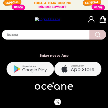
Buscar
Termos mais buscados
1
º
blush
2
º
corretivo
Baixe nosso App
3
º
base
4
º
mini
5
º
contorno
6
º
iluminador
7
º
necessaire
8
º
paleta