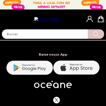
Buscar
Termos mais buscados
1
º
blush
2
º
corretivo
Baixe nosso App
3
º
base
4
º
mini
5
º
contorno
6
º
iluminador
7
º
necessaire
8
º
pó