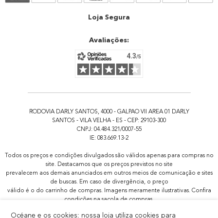
Atendimento
Loja Segura
Avaliações:
RODOVIA DARLY SANTOS, 4000 - GALPAO VII AREA 01 DARLY
SANTOS - VILA VELHA - ES - CEP: 29103-300
CNPJ: 04.484.321/0007-55
IE: 083.669.13-2
Todos os preços e condições divulgados são válidos apenas para compras no
site. Destacamos que os preços previstos no site
prevalecem aos demais anunciados em outros meios de comunicação e sites
de buscas. Em caso de divergência, o preço
válido é o do carrinho de compras. Imagens meramente ilustrativas. Confira
condições na sacola de compras.
Todas as promoções de brindes não são acumulativas, serão aplicadas
Océane e os cookies: nossa loja utiliza cookies para
apenas 1x por pedido.