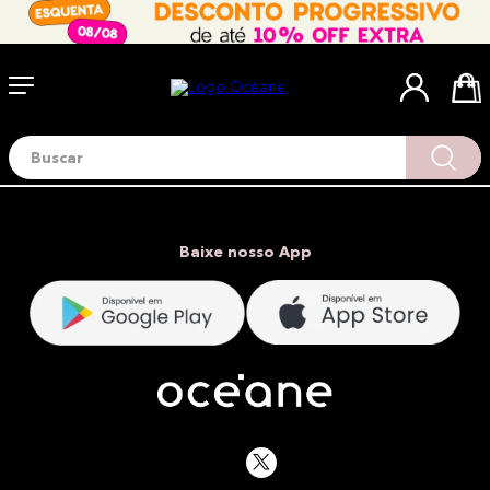
Buscar
Termos mais buscados
1
º
blush
2
º
corretivo
Baixe nosso App
3
º
base
4
º
mini
5
º
contorno
6
º
necessaire
7
º
iluminador
8
º
pó