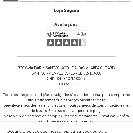
Atendimento
Loja Segura
Avaliações:
RODOVIA DARLY SANTOS, 4000 - GALPAO VII AREA 01 DARLY
SANTOS - VILA VELHA - ES - CEP: 29103-300
CNPJ: 04.484.321/0007-55
IE: 083.669.13-2
Todos os preços e condições divulgados são válidos apenas para compras no
site. Destacamos que os preços previstos no site
prevalecem aos demais anunciados em outros meios de comunicação e sites
de buscas. Em caso de divergência, o preço
válido é o do carrinho de compras. Imagens meramente ilustrativas. Confira
condições na sacola de compras.
Todas as promoções de brindes não são acumulativas, serão aplicadas
Océane e os cookies: nossa loja utiliza cookies para
apenas 1x por pedido.